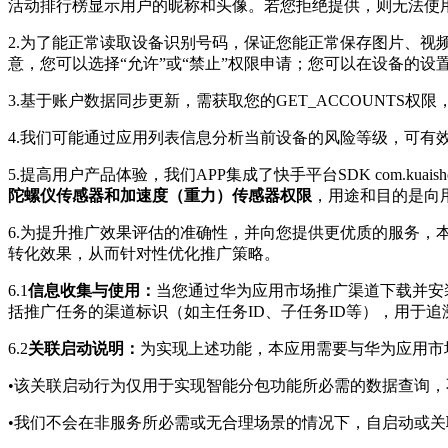
活动排行榜显示用户的昵称和头像。若您拒绝提供，则无法使用
2.为了能正常读取设备识别号码，保证您能正常保存图片、视
意，您可以选择“允许”或“禁止”权限申请；您可以在设备的
3.基于账户数据同步更新，需获取您的GET_ACCOUNTS
4.我们可能通过应用列表信息分析当前设备的风险等级，可
5.提高用户产品体验，我们APP集成了快手平台SDK com.kuaishou
陀螺仪传感器和加速度（重力）传感器权限
，用途和目的是向用
6.为提升推广效果评估的准确性，并向您提供更优质的服务
转化效果，从而针对性优化推广策略。
6.1
信息收集与使用：
当您通过华为应用市场推广渠道下载并安
括推广任务的渠道标识（如主任务ID、子任务ID等），用于
6.2
关联启动说明：
为实现上述功能，本应用需要与华为应用市
•该关联启动行为仅用于实现智能分包功能所必需的数据查询
•我们不会在非服务所必需或无合理场景的情况下，自启动或