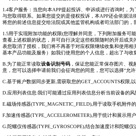
1.4客户服务：当您向本APP提起投诉、申诉或进行咨询时
与您取得联系。如果您提交的是侵权投诉，本APP还会依据法
将您的前述信息提交给法院或其他监管机构或者司法部门的，
1.5用于实现附加功能的权限(您理解并同意，下列附加服务
查看上述权眼的状态，并可自行决定这些权限随时的开后或关
表您取消了授权，我们将不再基于对应权限继续收集和使用相
基本产品功能及服务）如我们使用您的个人信息，超出了与收
B.为了能正常读取
设备识别号码
，保证您能正常保存图片、视
意，您可以选择申请前我们会征询您的同意，您可以选择“允许
C.基于账户数据同步更新,需获取您的GET_ACCOUNTS权限
D.应用列表信息:我们可能通过应用列表信息分析当前设备的风
E.磁场传感器(TYPE_MAGNETIC_FIELD),用于读取手机附
F.加速传感器(TYPE_ACCELEROMETER),用于统计和展示
G.陀螺仪传感器(TYPE_GYROSCOPE),结合加速度计